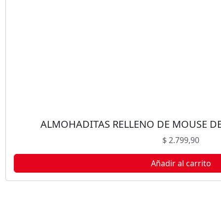
C
H
O
4
9
G
c
a
n
t
i
ALMOHADITAS RELLENO DE MOUSE DE
d
$
2.799,90
a
d
Añadir al carrito