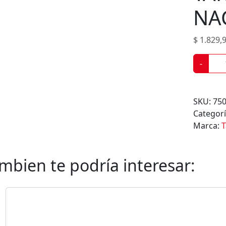
o
NA
d
u
$
1.829,
c
t
T
-
o
A
s
K
I
SKU:
75
S
Categor
I
Marca:
T
N
T
E
mbien te podría interesar:
N
S
E
N
A