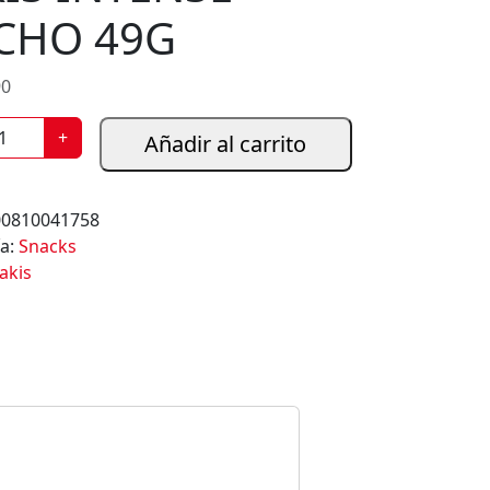
CHO 49G
90
+
Añadir al carrito
00810041758
ía:
Snacks
akis