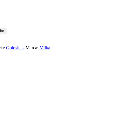
ito
ía:
Golosinas
Marca:
Milka
GRO CON MANÍ COFLER BLOCK 110G