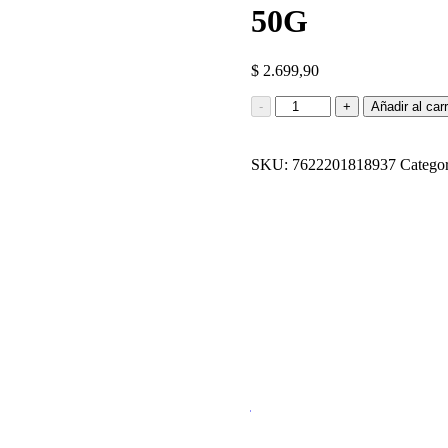
50G
$
2.699,90
CHOCOLATE
-
+
Añadir al carr
NEGRO
AIREADO
MILKA
SKU:
7622201818937
Categor
50G
cantidad
CHOCOLATE NE
$
5.339,90