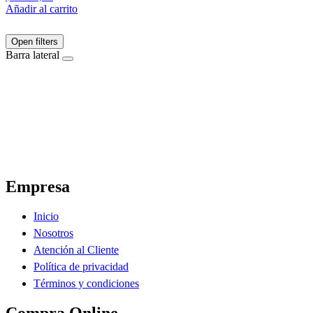
Añadir al carrito
Open filters
Barra lateral
El Ahorro Online, El Primer Supermercado Online de Sáenz Peña Chaco.
Empresa
Inicio
Nosotros
Atención al Cliente
Política de privacidad
Términos y condiciones
Compra Online