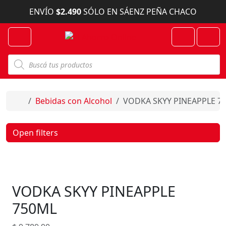
Skip to content
ENVÍO
$2.490
SÓLO EN SÁENZ PEÑA CHACO
Menu
Cart
Account
B
ú
s
q
u
e
Home
Bebidas con Alcohol
VODKA SKYY PINEAPPLE 7
d
a
d
e
Open filters
p
r
o
d
u
c
VODKA SKYY PINEAPPLE
t
o
s
750ML