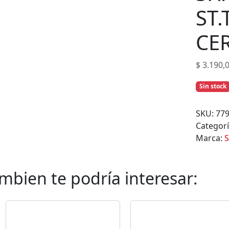
s
ST
CE
$
3.190,
Sin stock
SKU:
77
Categor
Marca:
S
mbien te podría interesar: