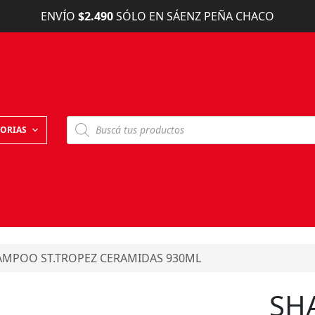
ENVÍO
$2.490
SÓLO EN SÁENZ PEÑA CHACO
B
ORIAS
ú
s
q
u
e
d
a
d
e
p
r
o
AMPOO ST.TROPEZ CERAMIDAS 930ML
d
u
c
SH
t
o