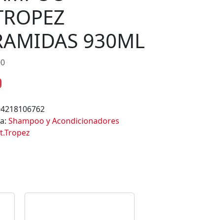
.TROPEZ
RAMIDAS 930ML
00
94218106762
ía:
Shampoo y Acondicionadores
t.Tropez