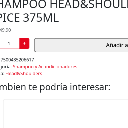
HAMPOO HEAD&SHOUL
s
PICE 375ML
49,90
+
Añadir a
:
7500435206617
goría:
Shampoo y Acondicionadores
ca:
Head&Shoulders
mbien te podría interesar: