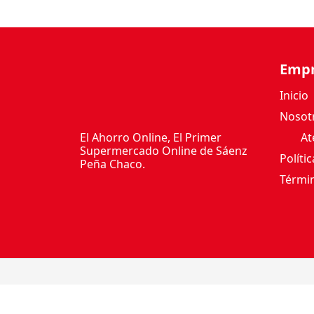
3
7
5
M
Emp
L
c
Inicio
a
Nosot
n
El Ahorro Online, El Primer
Ate
t
Supermercado Online de Sáenz
Políti
i
Peña Chaco.
d
Términ
a
d