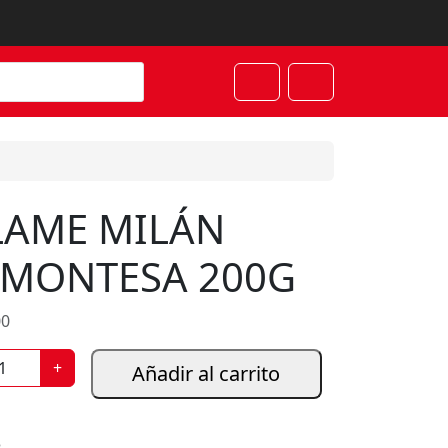
Cart
Account
LAME MILÁN
AMONTESA 200G
00
+
Añadir al carrito
3