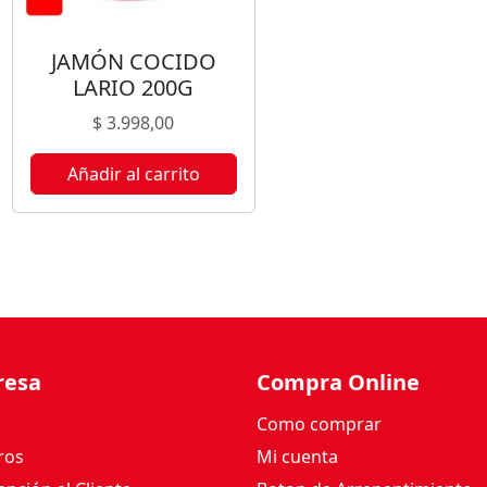
0
G
JAMÓN COCIDO
c
LARIO 200G
a
n
$
3.998,00
t
i
Añadir al carrito
d
a
d
resa
Compra Online
Como comprar
ros
Mi cuenta