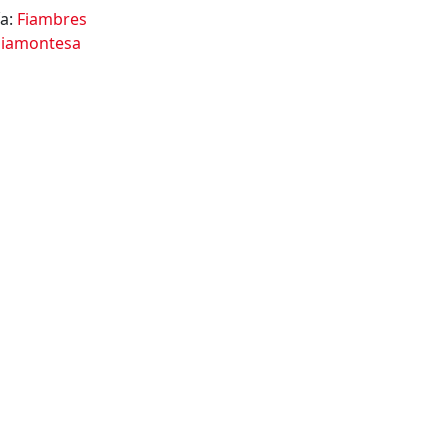
ía:
Fiambres
iamontesa