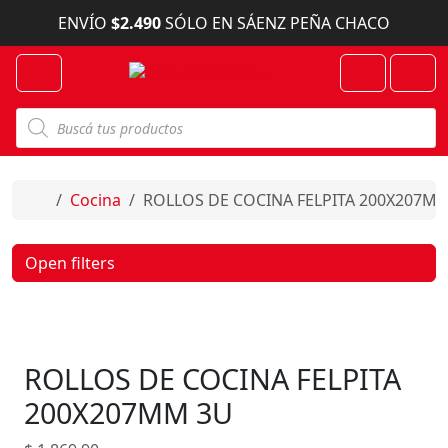
Skip to content
ENVÍO
$2.490
SÓLO EN SÁENZ PEÑA CHACO
Menu
Cart
Account
B
ú
s
q
u
e
Home
Cocina
ROLLOS DE COCINA FELPITA 200X207M
d
a
d
e
Open filters
p
r
o
d
u
c
ROLLOS DE COCINA FELPITA
t
o
s
200X207MM 3U