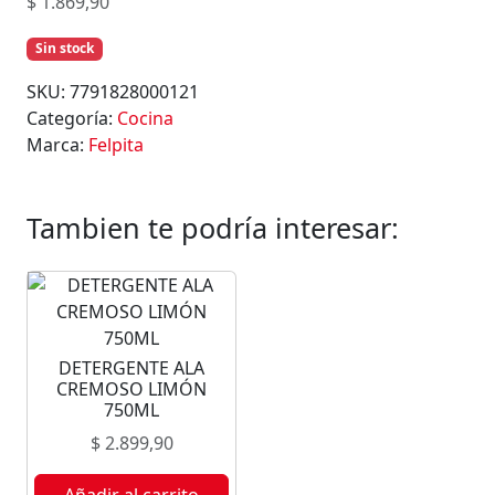
$
1.869,90
Sin stock
SKU:
7791828000121
Categoría:
Cocina
Marca:
Felpita
Tambien te podría interesar:
DETERGENTE ALA
CREMOSO LIMÓN
750ML
$
2.899,90
Añadir al carrito