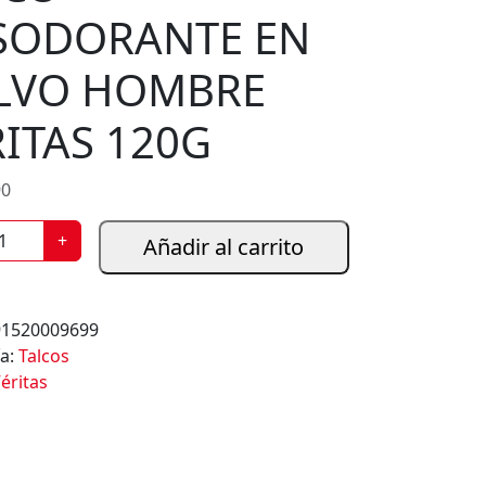
SODORANTE EN
LVO HOMBRE
ITAS 120G
90
+
Añadir al carrito
91520009699
ía:
Talcos
éritas