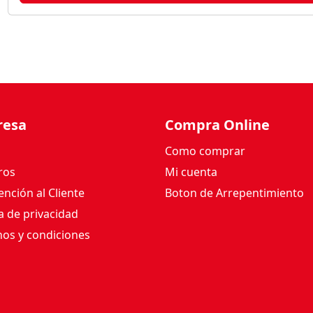
V
É
R
I
T
A
S
resa
Compra Online
1
2
Como comprar
0
ros
Mi cuenta
G
nción al Cliente
Boton de Arrepentimiento
c
a
ca de privacidad
n
os y condiciones
t
i
d
a
d