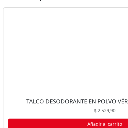
O
R
A
N
T
E
E
N
P
O
L
V
O
H
O
TALCO DESODORANTE EN POLVO VÉRI
M
$
2.529,90
B
R
Añadir al carrito
E