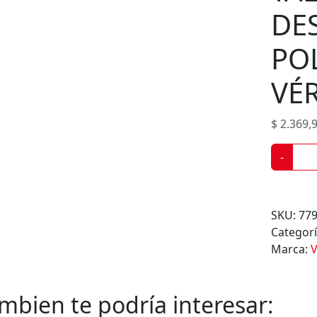
s
DE
PO
VÉR
$
2.369,
T
-
A
L
C
SKU:
77
O
Categor
D
Marca:
V
E
S
O
mbien te podría interesar:
D