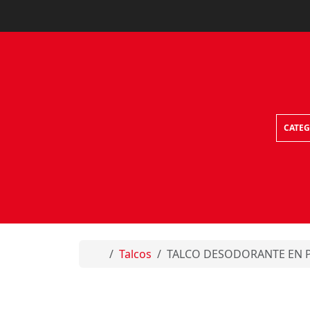
Skip to content
CATEG
Home
Talcos
TALCO DESODORANTE EN 