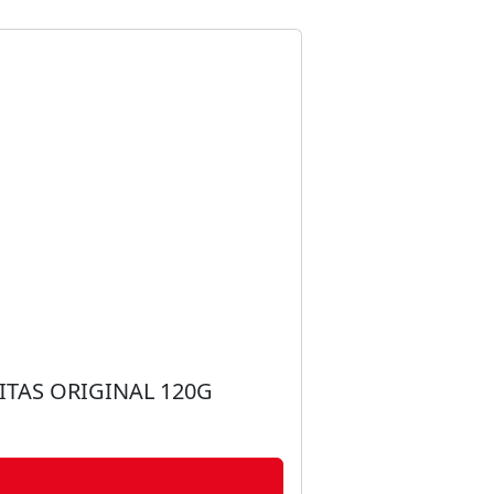
TAS ORIGINAL 120G
TALCO DESODO