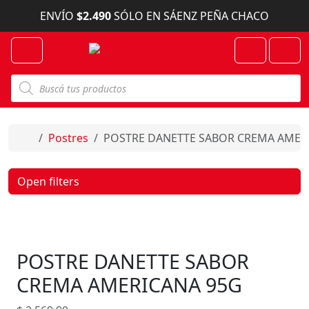
Skip to content
ENVÍO
$2.490
SÓLO EN SÁENZ PEÑA CHACO
Menu
Cart
Account
B
ú
s
q
u
e
Home
Postres
POSTRE DANETTE SABOR CREMA AMER
d
a
d
e
Open filters
p
r
o
d
u
c
POSTRE DANETTE SABOR
t
o
s
CREMA AMERICANA 95G