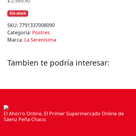
$
2.569,90
Sin stock
SKU:
7791337008090
Categoría:
Postres
Marca:
La Serenisima
Tambien te podría interesar:
El Ahorro Online, El Primer Supermercado Online de
Sáenz Peña Chaco.