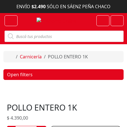
Skip to content
ENVÍO
$2.490
SÓLO EN SÁENZ PEÑA CHACO
Menu
Cart
Account
B
ú
s
q
u
e
Home
Carnicería
POLLO ENTERO 1K
d
a
d
e
Open filters
p
r
o
d
u
c
POLLO ENTERO 1K
t
o
s
$
4.390,00