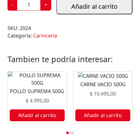
P
-
+
Añadir al carrito
O
L
L
SKU:
2024
O
Categoría:
Carnicería
E
N
T
Tambien te podría interesar:
E
R
O
CARNE VACIO 500G
1
POLLO SUPREMA 500G
K
$
10.495,00
c
$
4.995,00
a
n
Añadir al carrito
Añadir al carrito
t
i
d