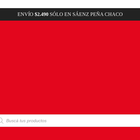
ENVÍO
$2.490
SÓLO EN SÁENZ PEÑA CHACO
squeda
ductos