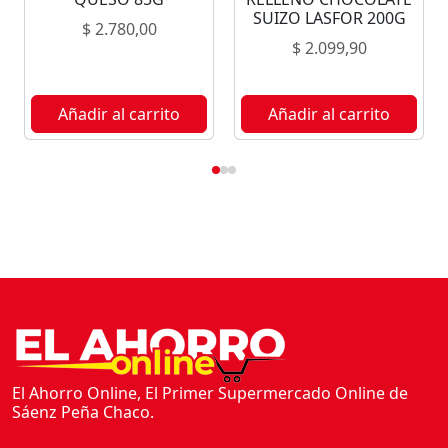
I
SUIZO LASFOR 200G
$
2.780,00
C
$
2.099,90
E
S
6
Añadir al carrito
Añadir al carrito
5
G
c
a
n
t
i
d
a
d
El Ahorro Online, El Primer Supermercado Online de
Sáenz Peña Chaco.