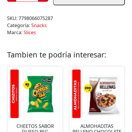
A
P
A
SKU:
7798066075287
S
Categoría:
Snacks
F
Marca:
Slices
R
I
T
Tambien te podría interesar:
A
S
C
H
E
D
D
A
R
S
CHEETOS SABOR
ALMOHADITAS
L
QUESO 85G
RELLENO CHOCOLATE