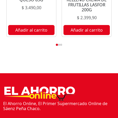
1
FRUTILLAS LASFOR
$
3.490,00
4
200G
0
$
2.399,90
G
c
Añadir al carrito
Añadir al carrito
a
n
t
i
d
a
d
El Ahorro Online, El Primer Supermercado Online de
Sáenz Peña Chaco.
Empresa