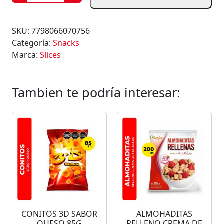
A
P
A
SKU:
7798066070756
S
Categoría:
Snacks
F
Marca:
Slices
R
I
T
Tambien te podría interesar:
A
S
P
A
Y
S
L
I
C
E
CONITOS 3D SABOR
ALMOHADITAS
S
QUESO 85G
RELLENO CREMA DE