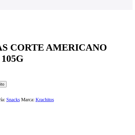
AS CORTE AMERICANO
105G
ito
 QUESO 85G
ía:
Snacks
Marca:
Krachitos