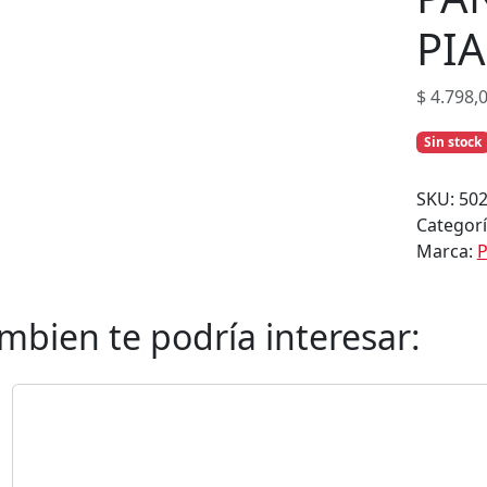
PI
$
4.798,
Sin stock
SKU:
50
Categor
Marca:
P
mbien te podría interesar: