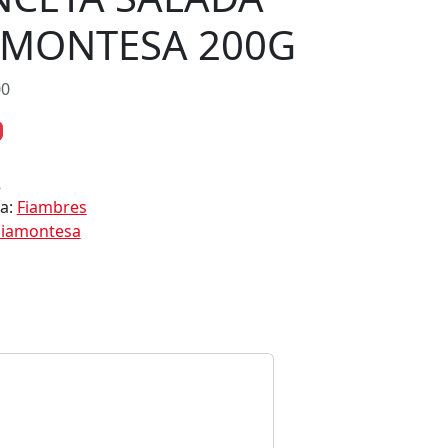
AMONTESA 200G
00
2
ía:
Fiambres
iamontesa