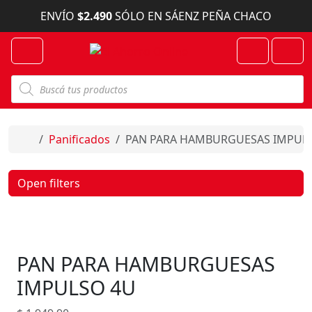
Skip to content
ENVÍO
$2.490
SÓLO EN SÁENZ PEÑA CHACO
Menu
Cart
Account
B
ú
s
q
u
e
Home
Panificados
PAN PARA HAMBURGUESAS IMPUL
d
a
d
e
Open filters
p
r
o
d
u
c
PAN PARA HAMBURGUESAS
t
o
s
IMPULSO 4U