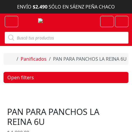
Skip to content
ENVÍO
$2.490
SÓLO EN SÁENZ PEÑA CHACO
Menu
Cart
Account
B
ú
s
q
u
e
Home
Panificados
PAN PARA PANCHOS LA REINA 6U
d
a
d
e
Open filters
p
r
o
d
u
c
PAN PARA PANCHOS LA
t
o
s
REINA 6U