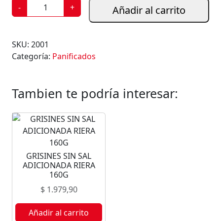
P
-
+
Añadir al carrito
A
N
5
SKU:
2001
0
Categoría:
Panificados
0
G
c
Tambien te podría interesar:
a
n
t
i
d
GRISINES SIN SAL
a
ADICIONADA RIERA
d
160G
$
1.979,90
Añadir al carrito