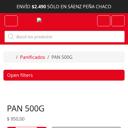
Skip to content
ENVÍO
$2.490
SÓLO EN SÁENZ PEÑA CHACO
Menu
Cart
Account
B
ú
s
q
u
e
Home
Panificados
PAN 500G
d
a
d
e
Open filters
p
r
o
d
u
c
PAN 500G
t
o
s
$
950,00