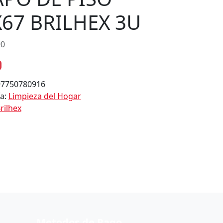
67 BRILHEX 3U
90
97750780916
ía:
Limpieza del Hogar
rilhex
Metodos de Pago