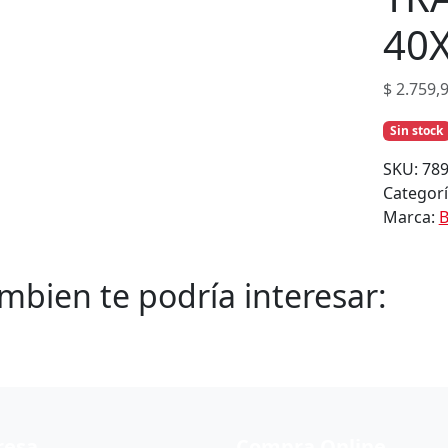
p
r
40X
o
d
$
2.759,
u
c
Sin stock
t
SKU:
78
o
Categor
s
Marca:
B
mbien te podría interesar:
resa
Compra Online