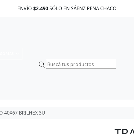
ENVÍO
$2.490
SÓLO EN SÁENZ PEÑA CHACO
EGORIAS
B
ú
s
q
u
e
d
O 40X67 BRILHEX 3U
a
d
e
TR