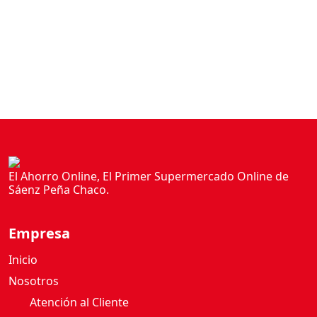
A
A
L
A
C
R
E
M
A
El Ahorro Online, El Primer Supermercado Online de
P
Sáenz Peña Chaco.
R
E
Empresa
S
T
Inicio
O
Nosotros
P
Atención al Cliente
R
O
Política de privacidad