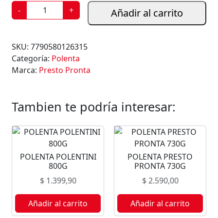
P
-
+
Añadir al carrito
O
L
E
SKU:
7790580126315
N
Categoría:
Polenta
T
Marca:
Presto Pronta
A
S
A
Tambien te podría interesar:
B
O
R
E
POLENTA POLENTINI
POLENTA PRESTO
S
800G
PRONTA 730G
P
$
1.399,90
$
2.590,00
I
N
Añadir al carrito
Añadir al carrito
A
C