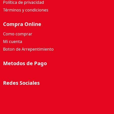
N
Términos y condiciones
T
A
Compra Online
2
5
Como comprar
0
Mi cuenta
G
Boton de Arrepentimiento
c
a
Metodos de Pago
n
t
i
d
Redes Sociales
a
d