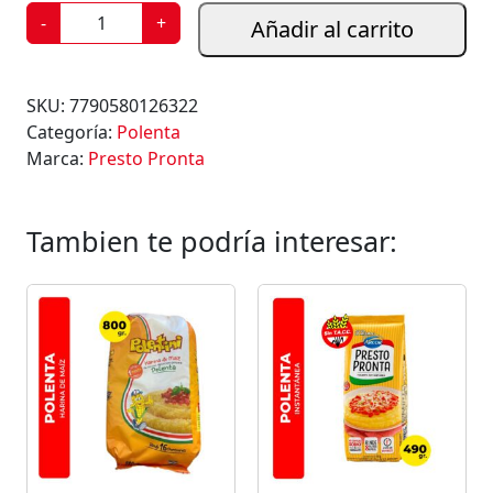
P
-
+
Añadir al carrito
O
L
E
SKU:
7790580126322
N
Categoría:
Polenta
T
Marca:
Presto Pronta
A
S
A
Tambien te podría interesar:
B
O
R
P
A
N
C
E
T
A