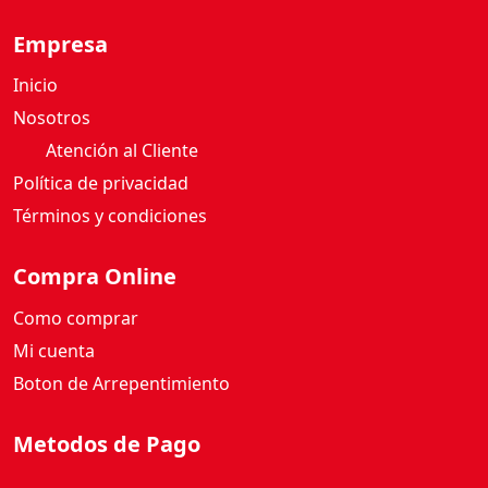
2
5
Empresa
0
G
Inicio
c
Nosotros
a
Atención al Cliente
n
Política de privacidad
t
i
Términos y condiciones
d
a
Compra Online
d
Como comprar
Mi cuenta
Boton de Arrepentimiento
Metodos de Pago