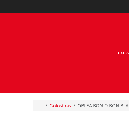
Skip to content
CATEG
Home
Golosinas
OBLEA BON O BON BLA