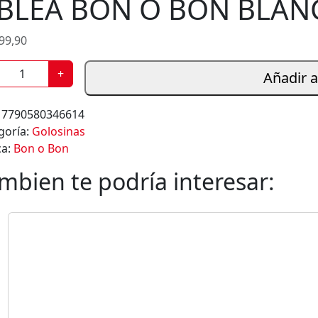
BLEA BON O BON BLAN
s
99,90
+
Añadir a
:
7790580346614
goría:
Golosinas
ca:
Bon o Bon
mbien te podría interesar: