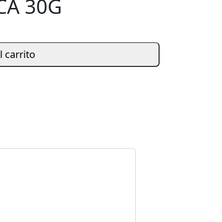
CA 30G
l carrito