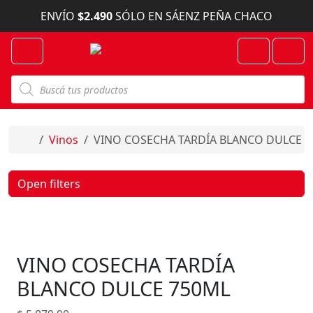
Skip to content
ENVÍO
$2.490
SÓLO EN SÁENZ PEÑA CHACO
Menu
Cart
Account
B
ú
s
q
u
e
Home
Vinos
VINO COSECHA TARDÍA BLANCO DULCE 
d
a
d
e
Open filters
p
r
o
d
u
c
VINO COSECHA TARDÍA
t
o
s
BLANCO DULCE 750ML