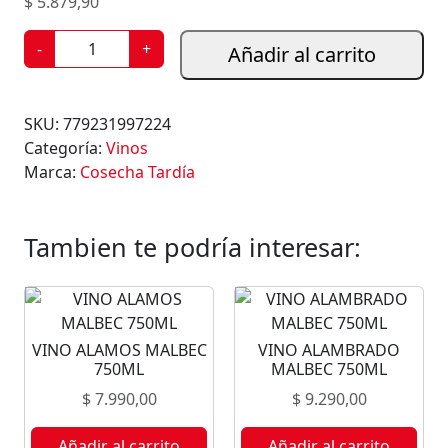
$
5.879,90
V
-
+
Añadir al carrito
I
N
O
SKU:
779231997224
C
Categoría:
Vinos
O
Marca:
Cosecha Tardía
S
E
C
Tambien te podría interesar:
H
A
T
A
VINO ALAMOS MALBEC
VINO ALAMBRADO
R
750ML
MALBEC 750ML
D
$
7.990,00
$
9.290,00
Í
A
Añadir al carrito
Añadir al carrito