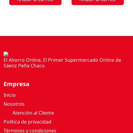
B
L
A
N
C
O
D
U
L
El Ahorro Online, El Primer Supermercado Online de
C
Sáenz Peña Chaco.
E
7
Empresa
5
0
Inicio
M
Nosotros
L
Atención al Cliente
c
a
Política de privacidad
n
Términos y condiciones