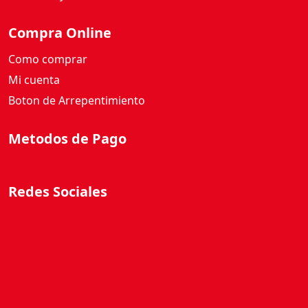
t
i
Compra Online
d
a
Como comprar
d
Mi cuenta
Boton de Arrepentimiento
Metodos de Pago
Redes Sociales