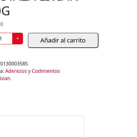
0G
90
+
Añadir al carrito
90130003585
ía:
Aderezos y Codimentos
ivian