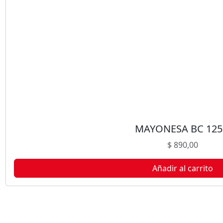
5
0
G
c
a
n
t
i
d
a
d
MAYONESA BC 12
$
890,00
Añadir al carrito