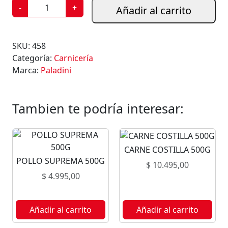
M
-
+
Añadir al carrito
O
R
C
SKU:
458
I
Categoría:
Carnicería
L
Marca:
Paladini
L
A
P
Tambien te podría interesar:
A
L
A
CARNE COSTILLA 500G
D
POLLO SUPREMA 500G
I
$
10.495,00
N
$
4.995,00
I
3
Añadir al carrito
Añadir al carrito
U
c