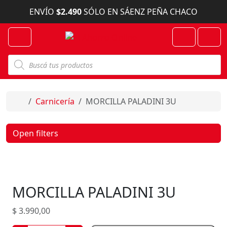
Skip to content
ENVÍO
$2.490
SÓLO EN SÁENZ PEÑA CHACO
Menu
Cart
Account
B
ú
s
q
u
e
Home
Carnicería
MORCILLA PALADINI 3U
d
a
d
e
Open filters
p
r
o
d
u
c
MORCILLA PALADINI 3U
t
o
s
$
3.990,00