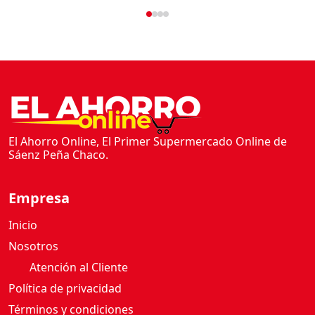
a
n
t
i
d
a
d
El Ahorro Online, El Primer Supermercado Online de
Sáenz Peña Chaco.
Empresa
Inicio
Nosotros
Atención al Cliente
Política de privacidad
Términos y condiciones