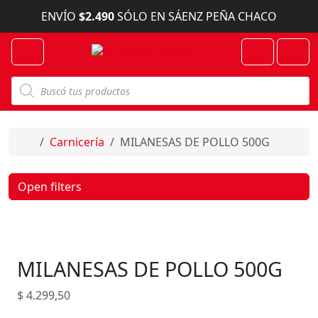
Skip to content
ENVÍO
$2.490
SÓLO EN SÁENZ PEÑA CHACO
Menu
Cart
Account
B
ú
s
q
u
e
Home
Carnicería
MILANESAS DE POLLO 500G
d
a
d
e
Open filters
p
r
o
d
u
c
MILANESAS DE POLLO 500G
t
o
s
$
4.299,50