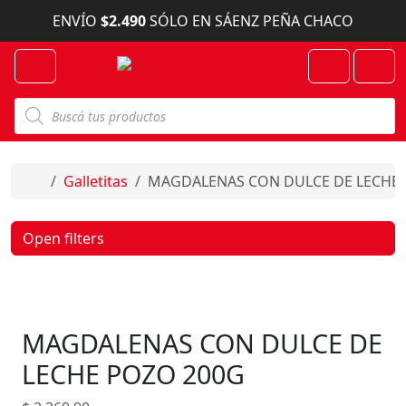
Skip to content
ENVÍO
$2.490
SÓLO EN SÁENZ PEÑA CHACO
Menu
Cart
Account
B
ú
s
q
u
e
Home
Galletitas
MAGDALENAS CON DULCE DE LECHE 
d
a
d
e
Open filters
p
r
o
d
u
c
MAGDALENAS CON DULCE DE
t
o
s
LECHE POZO 200G