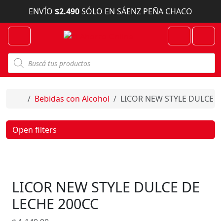
Skip to content
ENVÍO
$2.490
SÓLO EN SÁENZ PEÑA CHACO
Menu
Cart
Account
B
ú
s
q
u
e
Home
Bebidas con Alcohol
LICOR NEW STYLE DULCE D
d
a
d
e
Open filters
p
r
o
d
u
c
LICOR NEW STYLE DULCE DE
t
o
s
LECHE 200CC