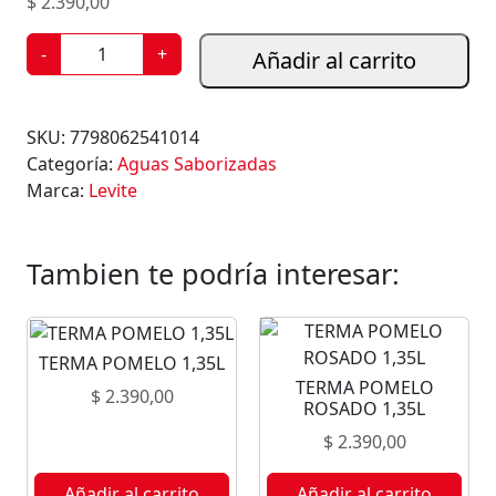
$
2.390,00
A
-
+
Añadir al carrito
G
U
A
SKU:
7798062541014
S
Categoría:
Aguas Saborizadas
A
Marca:
Levite
B
O
R
Tambien te podría interesar:
I
Z
A
TERMA POMELO 1,35L
D
TERMA POMELO
A
$
2.390,00
ROSADO 1,35L
L
$
2.390,00
E
V
Añadir al carrito
Añadir al carrito