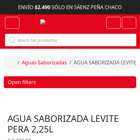
Skip to content
ENVÍO
$2.490
SÓLO EN SÁENZ PEÑA CHACO
Menu
Cart
Account
B
ú
s
q
u
e
Home
Aguas Saborizadas
AGUA SABORIZADA LEVITE P
d
a
d
e
Open filters
p
r
o
d
u
c
AGUA SABORIZADA LEVITE
t
o
s
PERA 2,25L