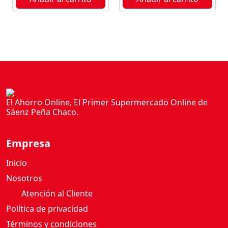
I
T
E
P
E
R
A
2
,
El Ahorro Online, El Primer Supermercado Online de
2
Sáenz Peña Chaco.
5
L
Empresa
c
a
Inicio
n
Nosotros
t
Atención al Cliente
i
d
Política de privacidad
a
Términos y condiciones