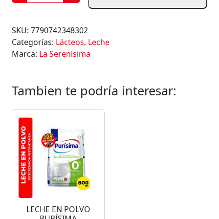
E
C
H
SKU:
7790742348302
E
Categorías:
Lácteos
,
Leche
L
Marca:
La Serenisima
A
S
E
Tambien te podría interesar:
R
E
N
I
S
I
M
A
C
L
LECHE EN POLVO
Á
PURÍSIMA