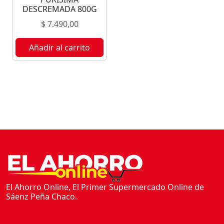
S
DESCREMADA 800G
I
$
7.490,00
C
A
Añadir al carrito
1
L
c
a
n
t
i
d
a
d
El Ahorro Online, El Primer Supermercado Online de
Sáenz Peña Chaco.