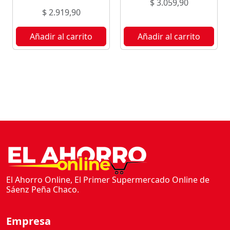
$
3.059,90
E
$
2.919,90
N
T
Añadir al carrito
Añadir al carrito
E
R
A
8
0
0
G
c
a
n
t
i
El Ahorro Online, El Primer Supermercado Online de
Sáenz Peña Chaco.
d
a
d
Empresa