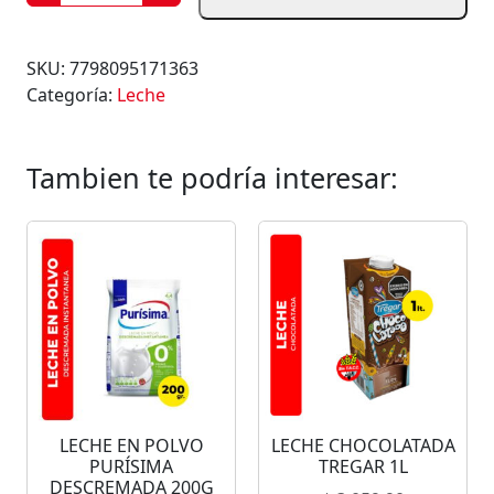
E
C
H
SKU:
7798095171363
E
Categoría:
Leche
E
N
P
Tambien te podría interesar:
O
L
V
O
P
U
R
I
S
I
LECHE EN POLVO
LECHE CHOCOLATADA
M
PURÍSIMA
TREGAR 1L
A
DESCREMADA 200G