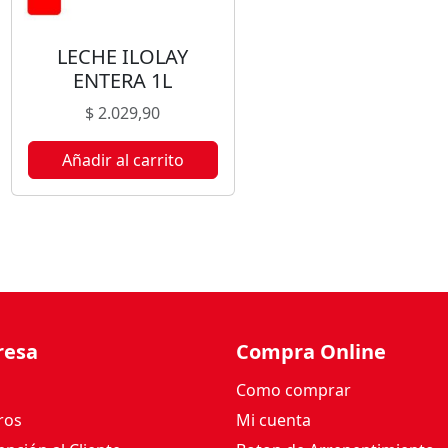
E
N
LECHE ILOLAY
I
ENTERA 1L
S
I
$
2.029,90
M
A
Añadir al carrito
2
0
0
M
L
c
a
resa
Compra Online
n
t
Como comprar
i
ros
Mi cuenta
d