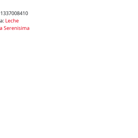
91337008410
ía:
Leche
a Serenisima