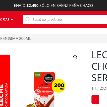
ENVÍO
$2.490
SÓLO EN SÁENZ PEÑA CHACO
B
ORIAS
ú
s
q
u
e
ERENISIMA 200ML
d
a
d
LE
e
p
r
CH
o
d
u
SE
c
t
o
s
$
1.129,
L
-
E