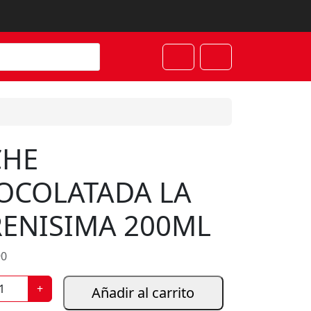
Cart
Account
CHE
OCOLATADA LA
RENISIMA 200ML
90
+
Añadir al carrito