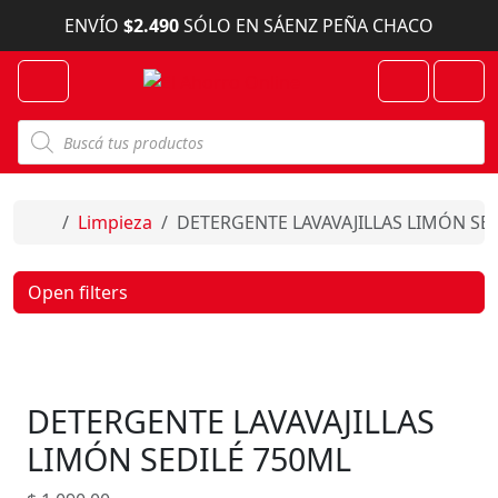
Skip to content
ENVÍO
$2.490
SÓLO EN SÁENZ PEÑA CHACO
Menu
Cart
Account
B
ú
s
q
u
e
Home
Limpieza
DETERGENTE LAVAVAJILLAS LIMÓN SE
d
a
d
e
Open filters
p
r
o
d
u
c
DETERGENTE LAVAVAJILLAS
t
o
s
LIMÓN SEDILÉ 750ML