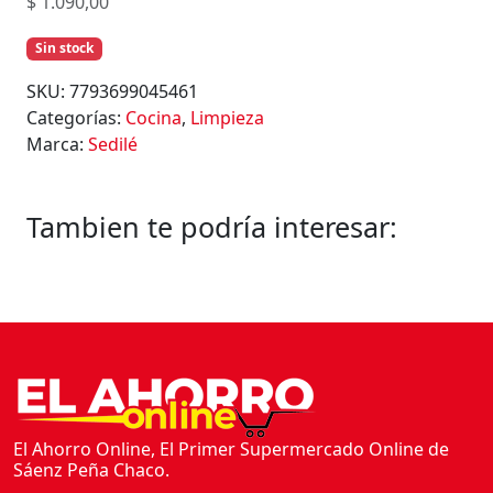
$
1.090,00
Sin stock
SKU:
7793699045461
Categorías:
Cocina
,
Limpieza
Marca:
Sedilé
Tambien te podría interesar:
El Ahorro Online, El Primer Supermercado Online de
Sáenz Peña Chaco.