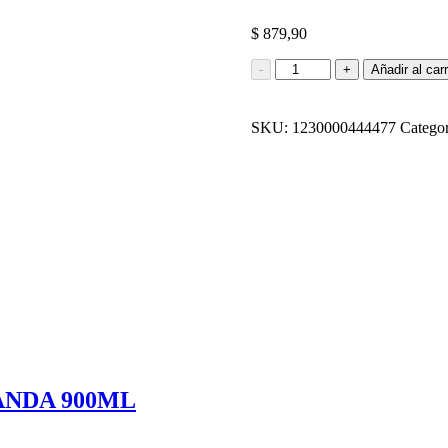
$
879,90
LAVANDINA
-
+
Añadir al carr
GIANVALE
1L
cantidad
SKU:
1230000444477
Categor
ANDA 900ML