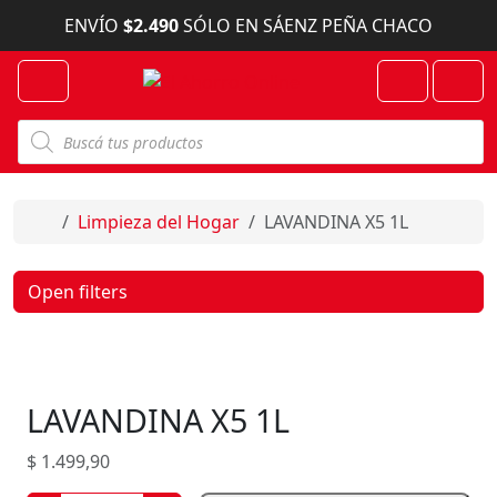
Skip to content
ENVÍO
$2.490
SÓLO EN SÁENZ PEÑA CHACO
Menu
Cart
Account
B
ú
s
q
u
e
Home
Limpieza del Hogar
LAVANDINA X5 1L
d
a
d
e
Open filters
p
r
o
d
u
c
LAVANDINA X5 1L
t
o
s
$
1.499,90