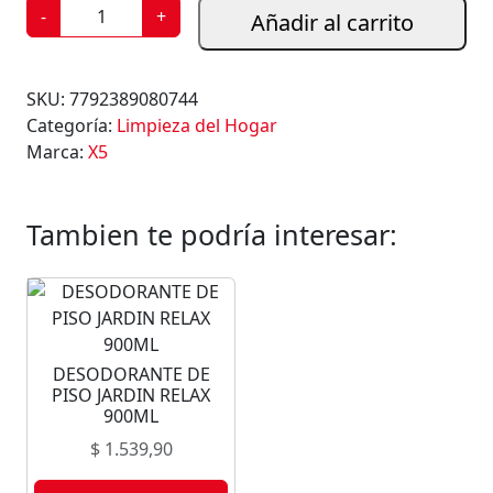
L
-
+
Añadir al carrito
A
V
A
SKU:
7792389080744
N
Categoría:
Limpieza del Hogar
D
Marca:
X5
I
N
A
Tambien te podría interesar:
X
5
1
L
c
DESODORANTE DE
a
PISO JARDIN RELAX
n
900ML
t
$
1.539,90
i
d