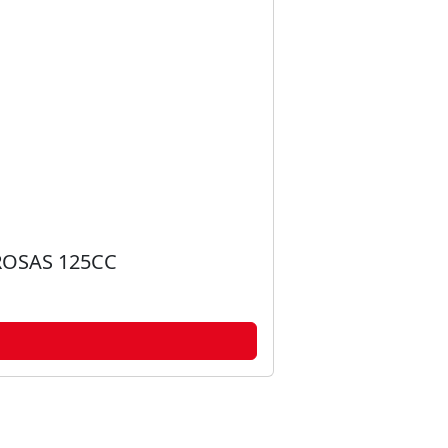
ROSAS 125CC
DESODORA