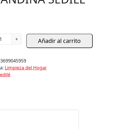
+
Añadir al carrito
93699045959
ía:
Limpieza del Hogar
edilé