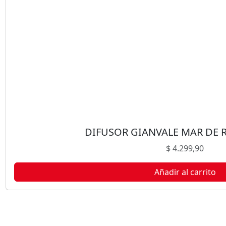
É
1
L
c
a
n
t
i
d
a
d
DIFUSOR GIANVALE MAR DE 
$
4.299,90
Añadir al carrito