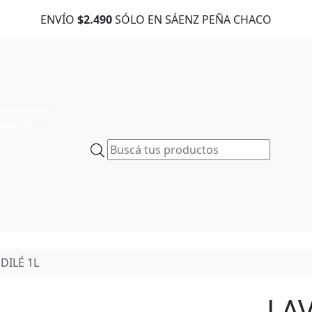
ENVÍO
$2.490
SÓLO EN SÁENZ PEÑA CHACO
EGORIAS
B
ú
s
q
u
e
d
DILÉ 1L
a
d
e
LA