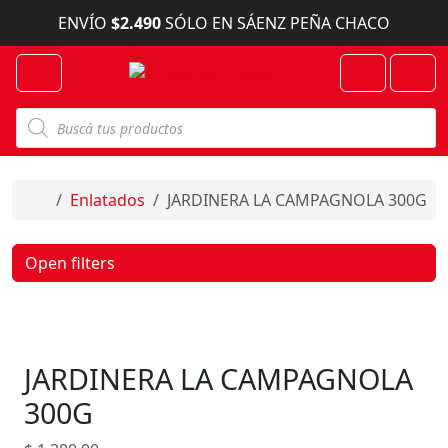
Skip to content
ENVÍO
$2.490
SÓLO EN SÁENZ PEÑA CHACO
Menu
Cart
Account
B
ú
s
q
u
e
Home
Enlatados
JARDINERA LA CAMPAGNOLA 300G
d
a
d
e
Open filters
p
r
o
d
u
c
JARDINERA LA CAMPAGNOLA
t
o
s
300G