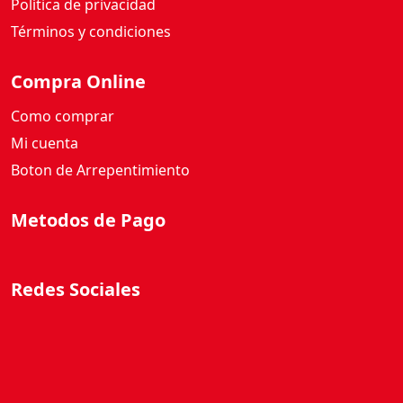
Política de privacidad
c
a
Términos y condiciones
n
t
Compra Online
i
Como comprar
d
a
Mi cuenta
d
Boton de Arrepentimiento
Metodos de Pago
Redes Sociales