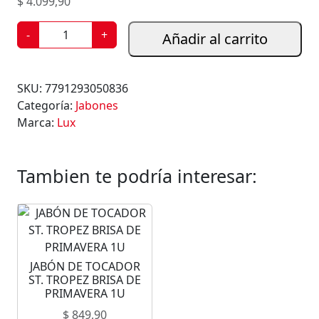
$
4.099,90
J
-
+
Añadir al carrito
A
B
Ó
SKU:
7791293050836
N
Categoría:
Jabones
L
Marca:
Lux
U
X
C
Tambien te podría interesar:
O
N
G
L
I
JABÓN DE TOCADOR
C
ST. TROPEZ BRISA DE
E
PRIMAVERA 1U
R
$
849,90