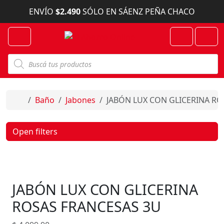
Skip to content
ENVÍO
$2.490
SÓLO EN SÁENZ PEÑA CHACO
Menu
Cart
Account
B
ú
s
q
u
e
Home
Baño
Jabones
JABÓN LUX CON GLICERINA RO
d
a
d
e
Open filters
p
r
o
d
u
c
JABÓN LUX CON GLICERINA
t
o
s
ROSAS FRANCESAS 3U