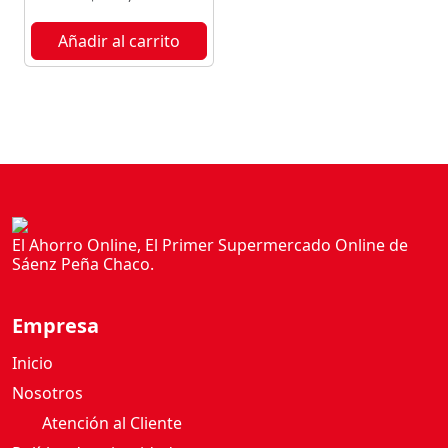
I
N
Añadir al carrito
A
R
O
S
A
S
F
R
A
El Ahorro Online, El Primer Supermercado Online de
Sáenz Peña Chaco.
N
C
E
Empresa
S
A
Inicio
S
Nosotros
3
Atención al Cliente
U