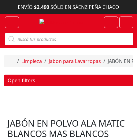
Skip to content
ENVÍO
$2.490
SÓLO EN SÁENZ PEÑA CHACO
Menu
Cart
Account
B
ú
s
q
u
e
Home
Limpieza
Jabon para Lavarropas
JABÓN EN P
d
a
d
e
Open filters
p
r
o
d
u
c
t
o
JABÓN EN POLVO ALA MATIC
s
BLANCOS MAS BLANCOS