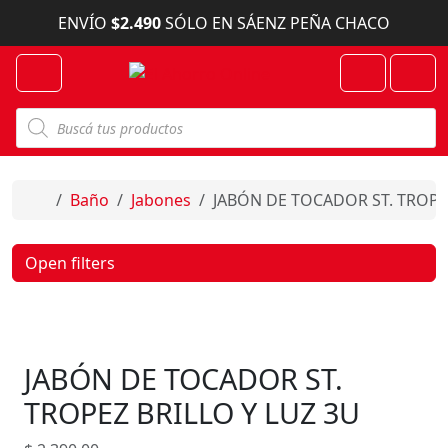
Skip to content
ENVÍO
$2.490
SÓLO EN SÁENZ PEÑA CHACO
Menu
Cart
Account
B
ú
s
q
u
e
Home
Baño
Jabones
JABÓN DE TOCADOR ST. TROPEZ
d
a
d
e
Open filters
p
r
o
d
u
c
JABÓN DE TOCADOR ST.
t
o
s
TROPEZ BRILLO Y LUZ 3U