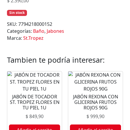
$
2.390,00
Sin stock
SKU:
7794218000152
Categorías:
Baño
,
Jabones
Marca:
St.Tropez
Tambien te podría interesar:
JABÓN DE TOCADOR
JABÓN REXONA CON
ST. TROPEZ FLORES EN
GLICERINA FRUTOS
TU PIEL 1U
ROJOS 90G
$
849,90
$
999,90
Añadir al carrito
Añadir al carrito