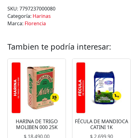
I
SKU:
7797237000080
N
Categoría:
Harinas
A
Marca:
Florencia
F
L
O
Tambien te podría interesar:
R
E
N
C
I
A
0
0
0
0
HARINA DE TRIGO
FÉCULA DE MANDIOCA
1
MOLIBEN 000 25K
CATINI 1K
K
$
18.490,00
$
2.699,90