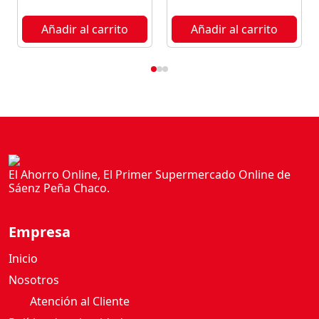
L
L
Añadir al carrito
Añadir al carrito
A
1
8
0
G
c
a
n
t
El Ahorro Online, El Primer Supermercado Online de
Sáenz Peña Chaco.
i
d
a
Empresa
d
Inicio
Nosotros
Atención al Cliente