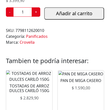
$
3.399,90
G
-
+
Añadir al carrito
R
I
S
SKU:
7798112620010
I
Categoría:
Panificados
N
Marca:
Crovella
E
S
R
Tambien te podría interesar:
O
L
L
PAN DE MIGA CASERO
C
TOSTADAS DE ARROZ
R
$
1.590,00
DULCES CARILÓ 150G
O
$
2.829,90
V
E