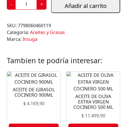
G
-
+
Añadir al carrito
R
A
S
SKU:
7798060460119
A
Categoría:
Aceites y Grasas
B
Marca:
Insuga
O
V
I
Tambien te podría interesar:
N
A
I
N
ACEITE DE GIRASOL
S
COCINERO 900ML
ACEITE DE OLIVA
U
EXTRA VIRGEN
$
4.169,90
G
COCINERO 500 ML
A
$
11.499,90
5
0