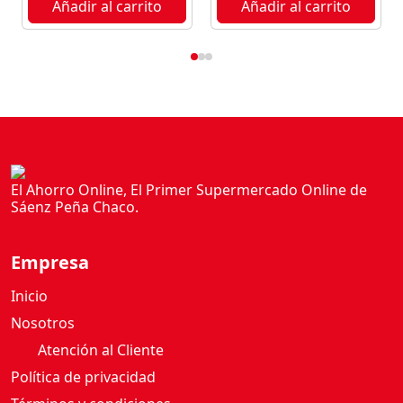
Añadir al carrito
Añadir al carrito
0
G
c
a
n
t
i
d
a
El Ahorro Online, El Primer Supermercado Online de
Sáenz Peña Chaco.
d
Empresa
Inicio
Nosotros
Atención al Cliente
Política de privacidad