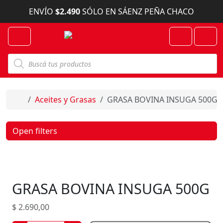
Skip to content
ENVÍO
$2.490
SÓLO EN SÁENZ PEÑA CHACO
Menu
Cart
Account
B
ú
s
q
u
e
Home
Aceites y Grasas
GRASA BOVINA INSUGA 500G
d
a
d
e
Open filters
p
r
o
d
u
c
GRASA BOVINA INSUGA 500G
t
o
s
$
2.690,00