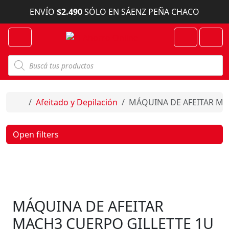
Skip to content
ENVÍO
$2.490
SÓLO EN SÁENZ PEÑA CHACO
Menu
Cart
Account
B
ú
s
q
u
e
Home
Afeitado y Depilación
MÁQUINA DE AFEITAR MA
d
a
d
e
Open filters
p
r
o
d
u
c
t
o
MÁQUINA DE AFEITAR
s
MACH3 CUERPO GILLETTE 1U