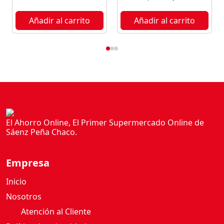
P
I
Añadir al carrito
Añadir al carrito
C
A
L
E
S
5
0
0
M
El Ahorro Online, El Primer Supermercado Online de
Sáenz Peña Chaco.
L
c
a
Empresa
n
t
Inicio
i
Nosotros
d
Atención al Cliente
a