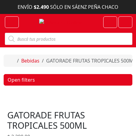
Skip to content
ENVÍO
$2.490
SÓLO EN SÁENZ PEÑA CHACO
Menu
Cart
Account
B
ú
s
q
u
e
Home
Bebidas
GATORADE FRUTAS TROPICALES 500ML
d
a
d
e
Open filters
p
r
o
d
u
c
GATORADE FRUTAS
t
o
s
TROPICALES 500ML