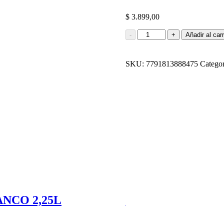
$
3.899,00
GASEOSA
-
+
Añadir al carr
PEPSI
3L
cantidad
SKU:
7791813888475
Categor
NCO 2,25L
GASEOSA DOBLE
$
1.999,90