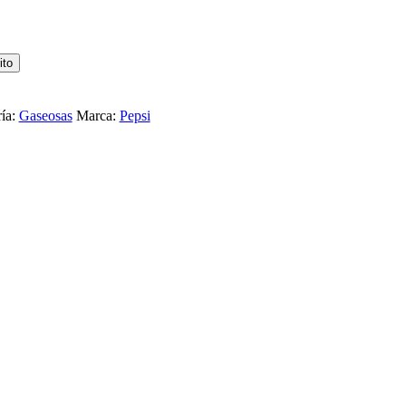
ito
ía:
Gaseosas
Marca:
Pepsi
 COLA POMELO 3L