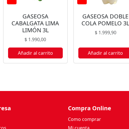
GASEOSA
GASEOSA DOBLE
CABALGATA LIMA
COLA POMELO 3
LIMÓN 3L
$
1.999,90
$
1.990,00
Añadir al carrito
Añadir al carrito
resa
Compra Online
Como comprar
ros
Mi cuenta