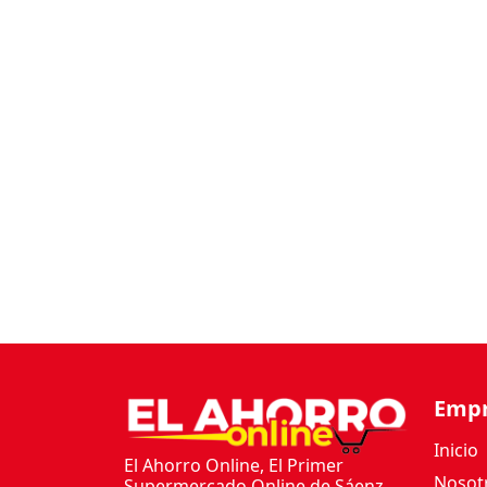
Emp
Inicio
El Ahorro Online, El Primer
Nosot
Supermercado Online de Sáenz