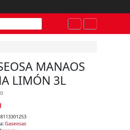
Cart
Account
SEOSA MANAOS
MA LIMÓN 3L
00
98113301253
ía:
Gaseosas