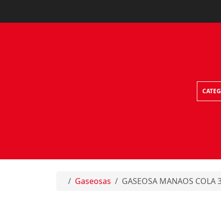
Skip to content
CATEG
Home
Gaseosas
GASEOSA MANAOS COLA 