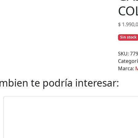
s
CO
$
1.990,
Sin stock
SKU:
77
Categor
Marca:
mbien te podría interesar: