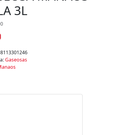
LA 3L
00
98113301246
ía:
Gaseosas
Manaos