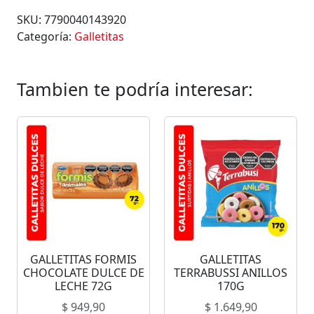
L
SKU:
7790040143920
E
Categoría:
Galletitas
T
I
T
Tambien te podría interesar:
A
S
T
R
A
V
I
A
T
A
GALLETITAS FORMIS
GALLETITAS
R
CHOCOLATE DULCE DE
TERRABUSSI ANILLOS
E
LECHE 72G
170G
X
$
949,90
$
1.649,90