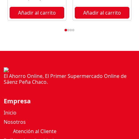
D
E
Añadir al carrito
Añadir al carrito
N
S
A
B
O
R
V
A
I
El Ahorro Online, El Primer Supermercado Online de
Sáenz Peña Chaco.
N
I
L
Empresa
L
A
Inicio
1
Nosotros
1
Atención al Cliente
8