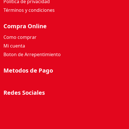
Política de privacidad
G
c
Términos y condiciones
a
n
Compra Online
t
Como comprar
i
d
Mi cuenta
a
Boton de Arrepentimiento
d
Metodos de Pago
Redes Sociales