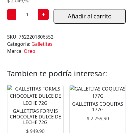
$
2.049,90
G
-
+
Añadir al carrito
A
L
L
SKU:
7622201806552
E
Categoría:
Galletitas
T
Marca:
Oreo
I
T
A
Tambien te podría interesar:
S
O
R
E
GALLETITAS COQUITAS
O
177G
GALLETITAS FORMIS
G
CHOCOLATE DULCE DE
$
2.259,90
O
LECHE 72G
L
$
949,90