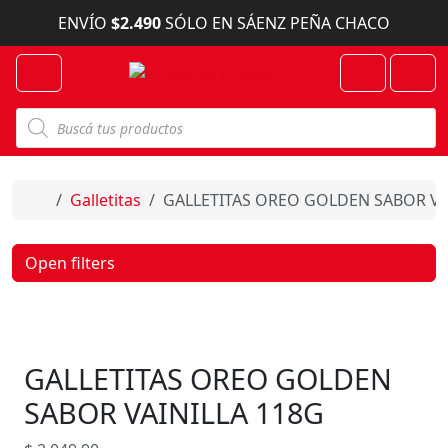
Skip to content
ENVÍO
$2.490
SÓLO EN SÁENZ PEÑA CHACO
Menu
Cart
Account
B
ú
s
q
u
e
Home
Galletitas
GALLETITAS OREO GOLDEN SABOR VA
d
a
d
e
Open filters
p
r
o
d
u
c
GALLETITAS OREO GOLDEN
t
o
s
SABOR VAINILLA 118G